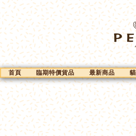
首頁
臨期特價貨品
最新商品
貓