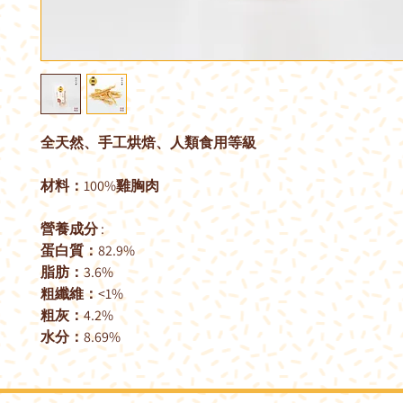
全天然、手工烘焙、人類食用等級
材料：
100%
雞胸肉
營養成分
:
蛋白質：
82.9%
脂肪：
3.6%
粗纖維：
<1%
粗灰：
4.2%
水分：
8.69%