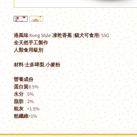
港風味 Kong Style-凍乾香蕉 (貓犬可食用) 55G
全天然手工製作
人類食用級別
材料:士多啤梨,小麥粉
營養成份
蛋白貿8.5%
水分 5%
脂肪 2%
粗灰 <1.5%
粗纖維<1%