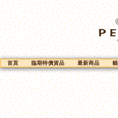
首頁
臨期特價貨品
最新商品
貓