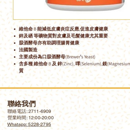
維他命 B 能減低皮膚炎症反應,促進皮膚健康
鋅及硒 等礦物質對皮膚及毛髮健康尤其重要
䏜酒酵母亦有助調理腸胃健康
法國製造
主要成份為口䏜酒酵母(Brewerʼs Yeast)
含多種 維他命 B 及 鋅(Zinc), 嘾(Selenium),鎂(Magne
質
聯絡我們
​聯絡電話: 2711-6909
營業時間: 12:00-20:00
Whatapp: 5228-2795