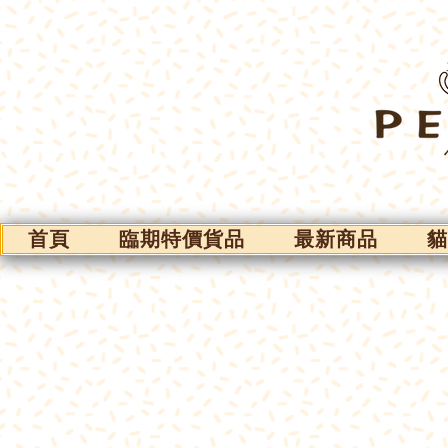
首頁
臨期特價貨品
最新商品
貓