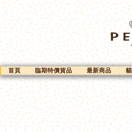
首頁
臨期特價貨品
最新商品
貓