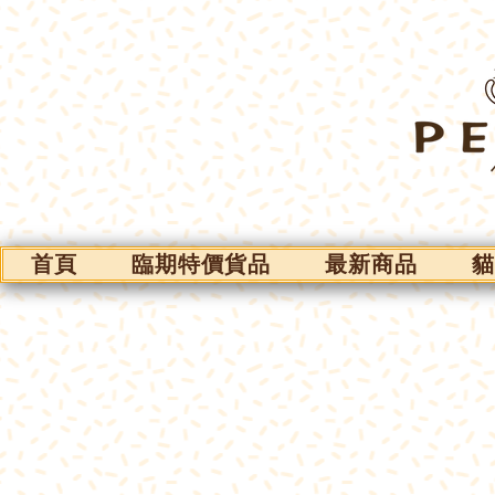
首頁
臨期特價貨品
最新商品
貓