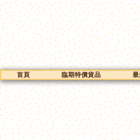
首頁
臨期特價貨品
最