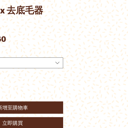
ux 去底毛器
）
價
60
格
新增至購物車
立即購買