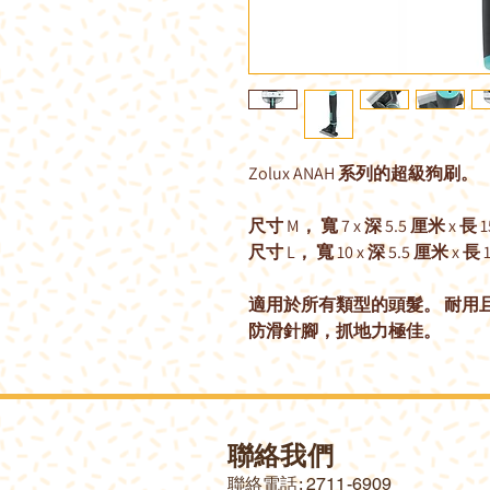
Zolux ANAH 系列的超級狗刷。
尺寸 M， 寬 7 x 深 5.5 厘米 x 長
尺寸 L， 寬 10 x 深 5.5 厘米 x 長 
適用於所有類型的頭髮。 耐用且
防滑針腳，抓地力極佳。
聯絡我們
​聯絡電話: 2711-6909