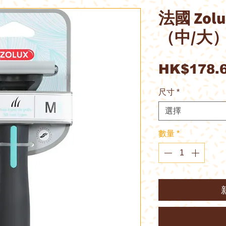
法國 Zol
（中/大
HK$178.
尺寸
*
選擇
數量
*