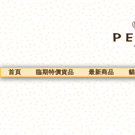
首頁
臨期特價貨品
最新商品
貓