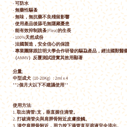
-
可防水
-
無藥性驅蚤
-
無味，無抗藥不良殘留影響
-
使用產品後舔毛無隱藏憂患
-
能有效抑制跳蚤
(Flea)
的生長
- 100%
天然成份
-
法國製造，安全信心的保證
-
專業團隊跟註明大學合作研發的驅蝨產品，經法國獸醫
（
ANMV
）反覆測試證實其效用顯著
分量
:
中型成犬
(10-20Kg) : 2ml x 4
**2
個月大以下不建議使用
**
使用方法
:
1.
取出滴管
1
支，垂直握住滴管。
2.
打破滴管尖與肩胛骨附近皮膚接觸。
3.
清空肩胛骨附近，用力按下滴管直至溶液完全流出。