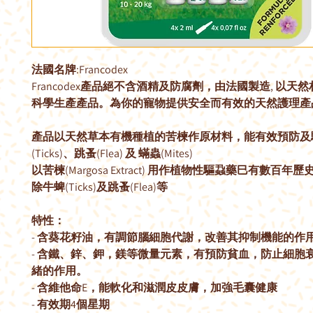
法國名牌
:Francodex
Francodex
產品絕不含酒精及防腐劑，由法國製造
,
以天然
科學生產產品。為你的寵物提供安全而有效的天然護理產
產品以天然草本有機種植的苦楝作原材料，能有效預防及
(Ticks)
、跳蚤
(Flea)
及 蟎蟲
(Mites)
以苦楝
(Margosa Extract)
用作植物性驅蝨藥巳有數百年歷
除牛蜱
(Ticks)
及跳蚤
(Flea)
等
特性：
-
含葵花籽油，有調節腦細胞代謝，改善其抑制機能的作
-
含鐵、鋅、鉀，鎂等微量元素，有預防貧血，防止細胞
緒的作用。
-
含維他命
E
，能軟化和滋潤
⽪
皮膚，加強毛囊健康
-
有效期
4
個星期