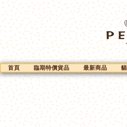
首頁
臨期特價貨品
最新商品
貓