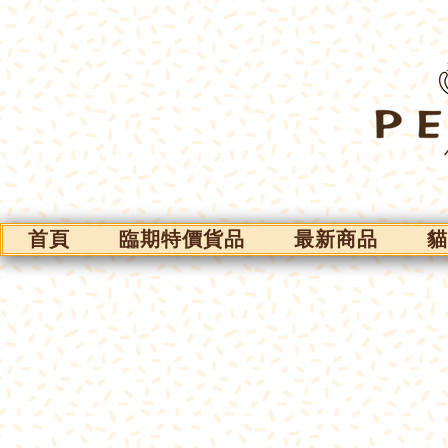
首頁
臨期特價貨品
最新商品
貓