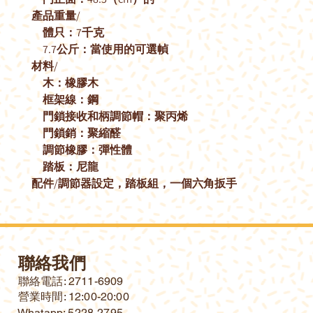
產品重量/
體只：7千克
7.7公斤：當使用的可選幀
材料/
木：橡膠木
框架線：鋼
門鎖接收和柄調節帽：聚丙烯
門鎖銷：聚縮醛
調節橡膠：彈性體
踏板：尼龍
配件/調節器設定，踏板組，一個六角扳手
聯絡我們
​聯絡電話: 2711-6909
營業時間: 12:00-20:00
Whatapp: 5228-2795