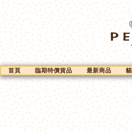
首頁
臨期特價貨品
最新商品
貓