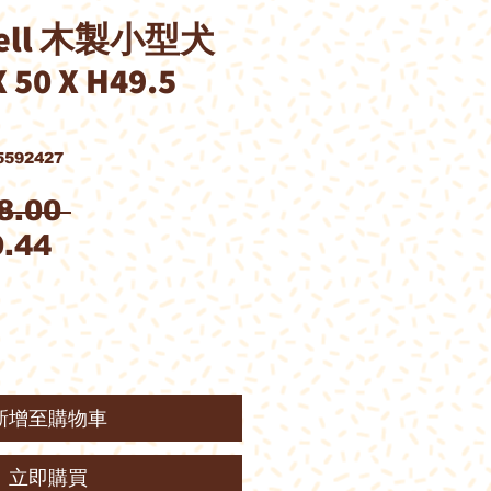
ell 木製小型犬
 50 X H49.5
592427
一
8.00 
促
般
.44
銷
價
價
格
格
新增至購物車
立即購買