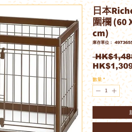
日本Rich
圍欄 (60 X
cm)
庫存單位： 4973655
 HK$1,48
HK$1,309
數量
*