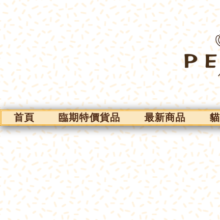
首頁
臨期特價貨品
最新商品
貓