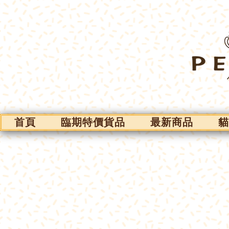
首頁
臨期特價貨品
最新商品
貓