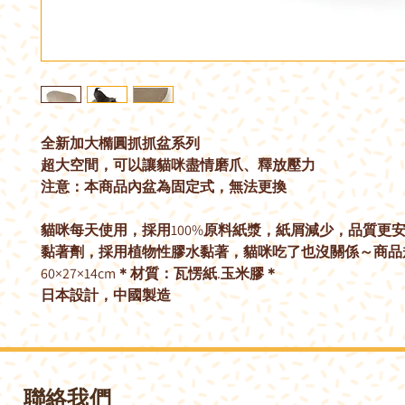
全新加大橢圓抓抓盆系列
超大空間，可以讓貓咪盡情磨爪、釋放壓力
注意：本商品內盆為固定式，無法更換
貓咪每天使用，採用100%原料紙漿，紙屑減少，品質更
黏著劑，採用植物性膠水黏著，貓咪吃了也沒關係～商品
60×27×14cm＊材質：瓦愣紙.玉米膠＊
日本設計，中國製造
聯絡我們