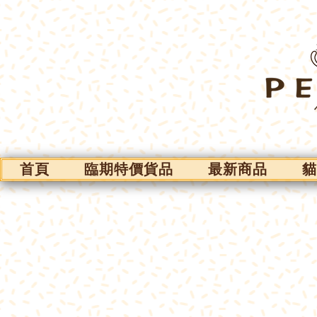
首頁
臨期特價貨品
最新商品
貓