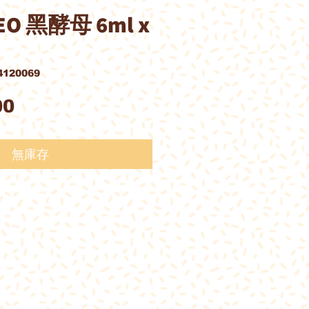
O 黑酵母 6ml x
120069
價
00
格
無庫存