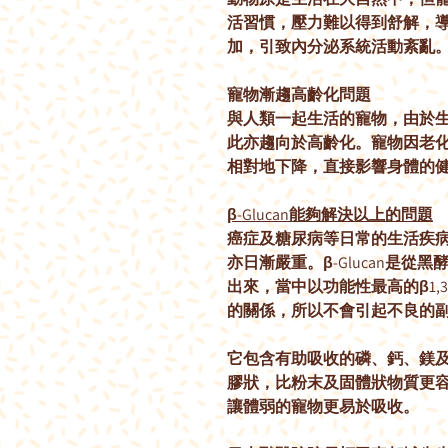
活習慣，壓力難以得到舒解，
加，引致內分泌系統活動紊亂
寵物漸趨高齡化問題
與人類一起生活的寵物，由於
此亦趨向於高齡化。寵物因老
相對地下降，直接影響身體的
β
-Glucan
能夠解決以上的問題
癌症及糖尿病等日常的生活疾
亦日漸嚴重。β
-Glucan
是從黑
出來，當中以功能性最高的β
1,
的關係，所以不會引起不良的
它包含有助吸收的磷、鈣、鎂
膠狀，比粉末及固體狀物質更
讓體弱的寵物更易於吸收。