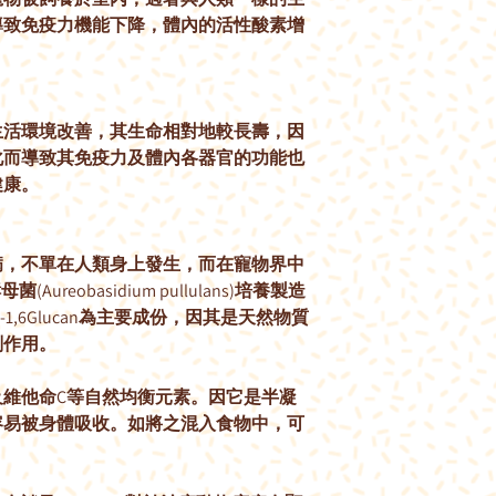
導致免疫力機能下降，體內的活性酸素增
。
生活環境改善，其生命相對地較長壽，因
化而導致其免疫力及體內各器官的功能也
健康。
病，不單在人類身上發生，而在寵物界中
酵母菌
(Aureobasidium pullulans)
培養製造
3-1,6Glucan
為主要成份，因其是天然物質
副作用。
及維他命
C
等自然均衡元素。因它是半凝
容易被身體吸收。如將之混入食物中，可