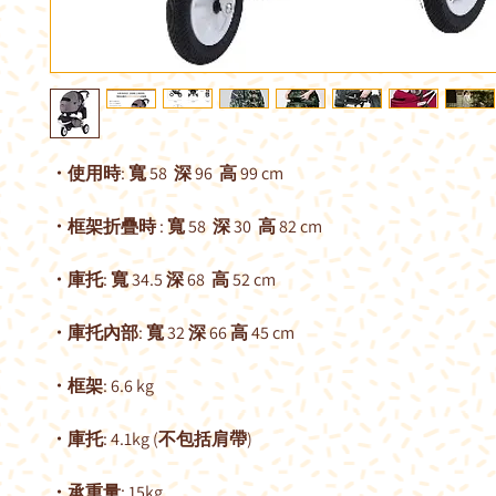
・使用時: 寬 58 深 96 高 99 cm
・框架折疊時 : 寬 58 深 30 高 82 cm
・庫托: 寬 34.5 深 68 高 52 cm
・庫托內部: 寬 32 深 66 高 45 cm
・框架: 6.6 kg
・庫托: 4.1kg (不包括肩帶)
・承重量: 15kg