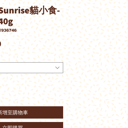
unrise貓小食-
0g
936746
價
0
格
新增至購物車
立即購買