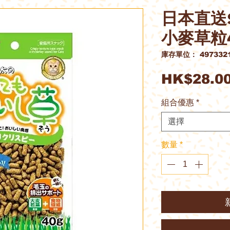
日本直送S
小麥草粒4
庫存單位： 4973321
HK$28.0
組合優惠
*
選擇
數量
*