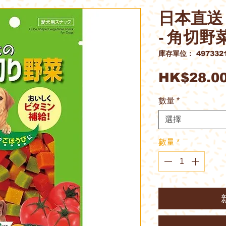
日本直送 S
- 角切野菜
庫存單位： 4973321
HK$28.0
數量
*
選擇
數量
*