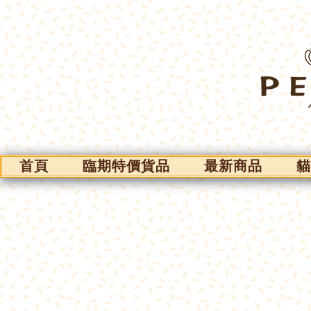
首頁
臨期特價貨品
最新商品
貓