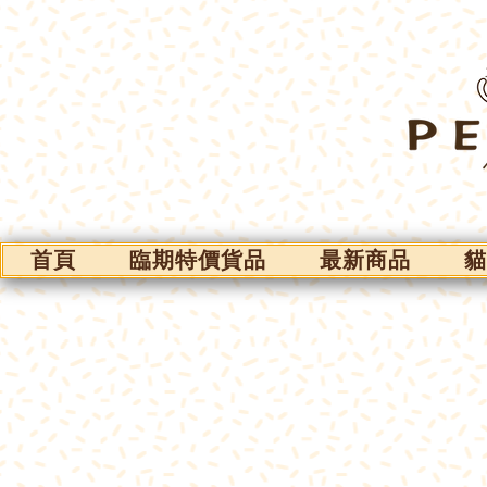
首頁
臨期特價貨品
最新商品
貓