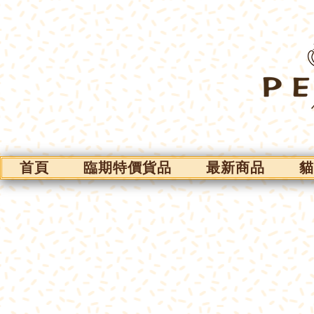
首頁
臨期特價貨品
最新商品
貓