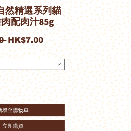
t自然精選系列貓
肉配肉汁85g
一
促
0 
HK$7.00
般
銷
價
價
格
格
新增至購物車
立即購買