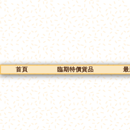
首頁
臨期特價貨品
最