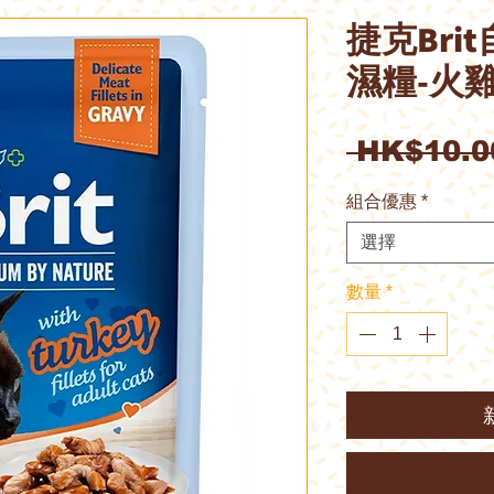
捷克Bri
濕糧-火雞
 HK$10.0
組合優惠
*
選擇
數量
*