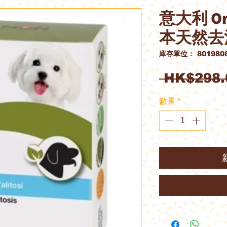
意大利 Orm
本天然去
庫存單位： 8019808
 HK$298.
數量
*