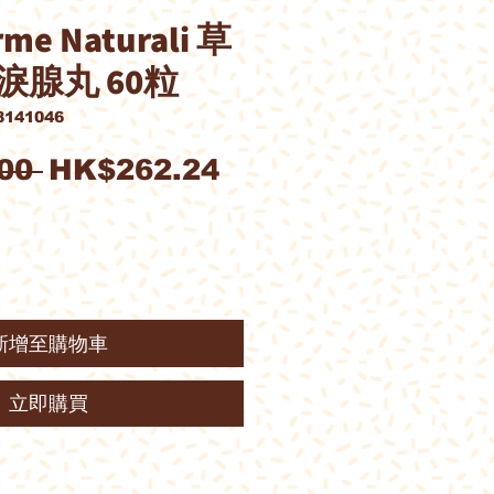
e Naturali 草
淚腺丸 60粒
141046
一
促
00 
HK$262.24
般
銷
價
價
格
格
新增至購物車
立即購買