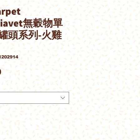
pet
briavet無穀物單
罐頭系列-火雞
202914
價
0
格