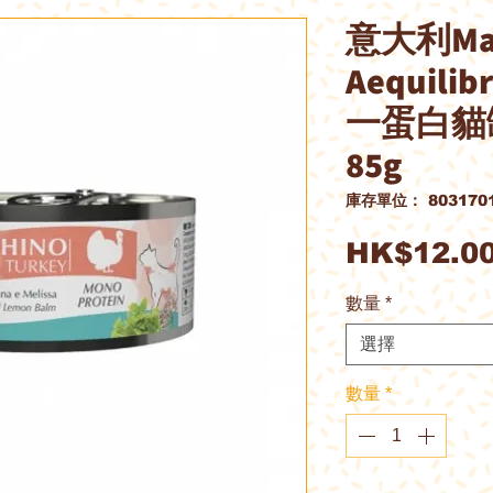
意大利Mar
Aequili
一蛋白貓
85g
庫存單位： 8031701
HK$12.0
數量
*
選擇
數量
*