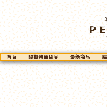
首頁
臨期特價貨品
最新商品
貓