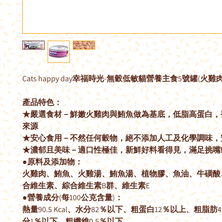
Cats happy day幸福時光-無穀低敏貓營養主食5號罐(火雞肉
產品特色：
★嚴選食材－鮮嫩火雞肉與鮪魚做為基底，低脂高蛋白，
來源
★安心食用－不然任何穀物，絕不添加人工及化學調味，
★濃郁且美味－適口性極佳，新鮮好料看得見，滿足挑嘴
●原料及添加物：
火雞肉、鮪魚、火雞湯、鮪魚湯、植物膠、魚油、牛磺酸
合維生素、綜合維生素B群、維生素E
●營養成分(每100公克含量)：
熱量90.5 Kcal、水分82％以下、粗蛋白12％以上、粗脂肪
分1％以下、粗纖維0.5％以下