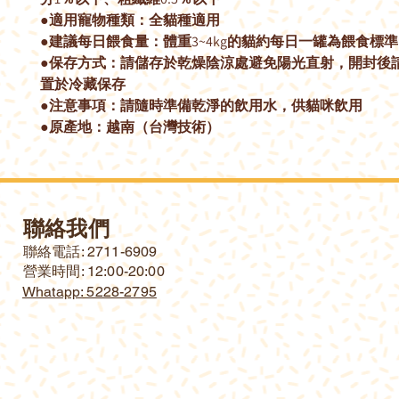
●適用寵物種類：全貓種適用
●建議每日餵食量：體重3~4kg的貓約每日一罐為餵食標準
●保存方式：請儲存於乾燥陰涼處避免陽光直射，開封後
置於冷藏保存
●注意事項：請隨時準備乾淨的飲用水，供貓咪飲用
●原產地：越南（台灣技術）
聯絡我們
​聯絡電話: 2711-6909
營業時間: 12:00-20:00
Whatapp: 5228-2795