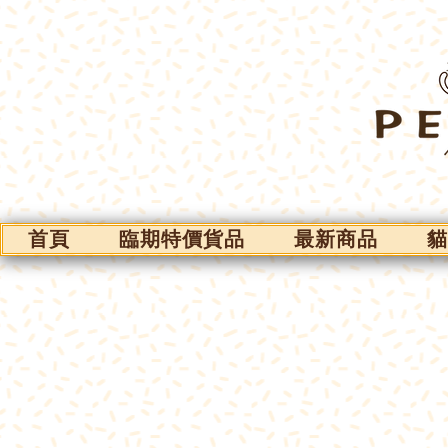
首頁
臨期特價貨品
最新商品
貓