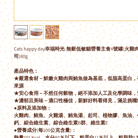
Cats happy day幸福時光-無穀低敏貓營養主食4號罐(火雞
司)80g
產品特色：
★嚴選食材－鮮嫩火雞肉與鮪魚做為基底，低脂高蛋白，
來源
★安心食用－不然任何穀物，絕不添加人工及化學調味，
★濃郁且美味－適口性極佳，新鮮好料看得見，滿足挑嘴
●原料及添加物：
火雞肉、鮪魚、火雞湯、鮪魚湯、起司、植物膠、魚油、
鈣、綜合維生素、綜合維生素B群、維生素E
●營養成分(每100公克含量)：
熱量101 Kcal、水分80％以下、粗蛋白11％以上、粗脂肪