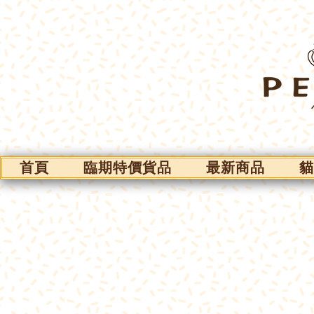
首頁
臨期特價貨品
最新商品
貓