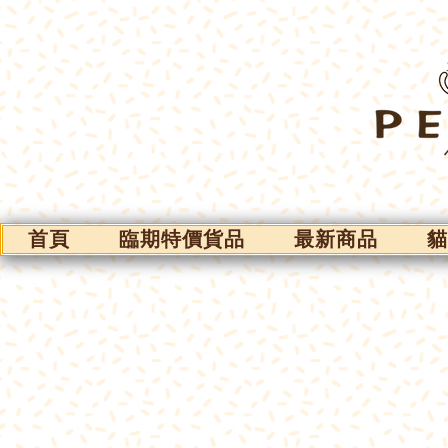
首頁
臨期特價貨品
最新商品
貓