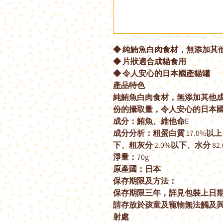
◆ 純鮪魚白肉食材，無添加其
◆ 片狀適合成貓食用
◆ 令人安心的日本國產貓罐
產品特色
純鮪魚白肉食材，無添加其他
份的攝取量，令人安心的日本
成分：鮪魚、維他命E
成分分析：粗蛋白質 17.0%以上 
下、粗灰分 2.0%以下、水分 82
淨量：70g
原產國：日本
保存期限及方法：
保存期限三年，詳見包裝上日
請存放於孩童及寵物無法觸及
射處