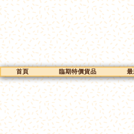
首頁
臨期特價貨品
最