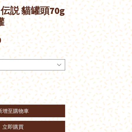
伝説 貓罐頭70g
罐
價
0
格
新增至購物車
立即購買