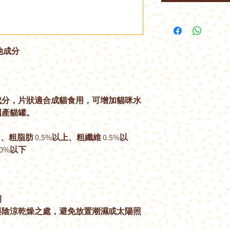
他成分
成分，片狀適合成貓食用，可增加貓咪水
國產貓罐。
、粗脂肪 0.5%以上、粗纖維 0.5%以
.0%以下
期
與陰涼乾燥之處，避免放置潮濕或太陽照