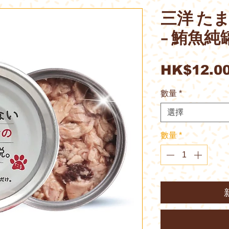
三洋 たま
– 鮪魚純
HK$12.0
數量
*
選擇
數量
*