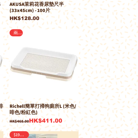
S
AKUSA茉莉花香尿墊尺半
(33x45cm) - 100片
價格
HK$128.00
兩呎
啡
Richell簡單打掃狗廁所L (米色/
啡色/粉紅色)
一般價格
促銷價格
HK$411.00
HK$468.00
$190/2包