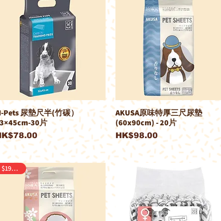
M-Pets 尿墊尺半(竹碳）
AKUSA原味特厚三尺尿墊
3×45cm-30片
(60x90cm) - 20片
價格
價格
HK$78.00
HK$98.00
$190/2包