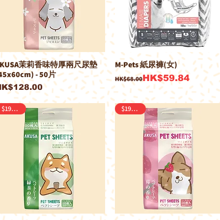
AKUSA茉莉香味特厚兩尺尿墊
M-Pets 紙尿褲(女)
45x60cm) - 50片
一般價格
促銷價格
HK$59.84
HK$68.00
價格
HK$128.00
$190/2包
$190/2包