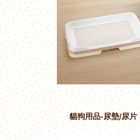
貓狗用品-尿墊/尿片