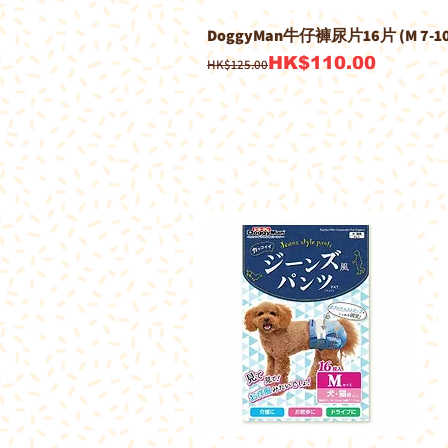
DoggyMan牛仔褲尿片16片 (M 7-10
一般價格
促銷價格
HK$110.00
HK$125.00