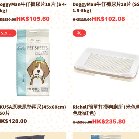
oggyMan牛仔褲尿片18片 (S 4-
DoggyMan牛仔褲尿片18片 (S
kg)
1.5-5kg)
一般價格
促銷價格
一般價格
促銷價格
HK$105.60
HK$102.08
K$120.00
HK$116.00
$190/2包
呎半
AKUSA原味尿墊兩尺(45x60cm)
Richell簡單打掃狗廁所 (米色/
 50片
色/粉紅色)
價格
一般價格
促銷價格
HK$128.00
HK$235.80
HK$268.00