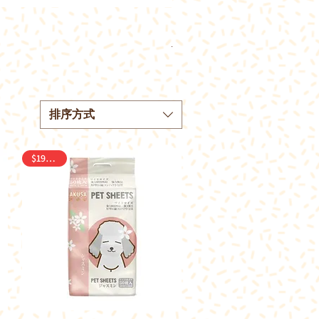
DoggyMan牛仔褲尿片18片 (S 
一般價格
促銷價格
HK$105.60
HK$120.00
排序方式
$190/2包