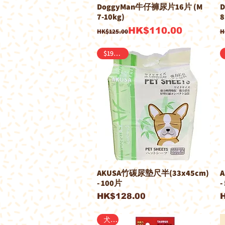
DoggyMan牛仔褲尿片16片 (M
D
7-10kg)
8
一般價格
促銷價格
HK$110.00
HK$125.00
H
$190/2包
AKUSA竹碳尿墊尺半(33x45cm)
- 100片
-
價格
HK$128.00
犬用