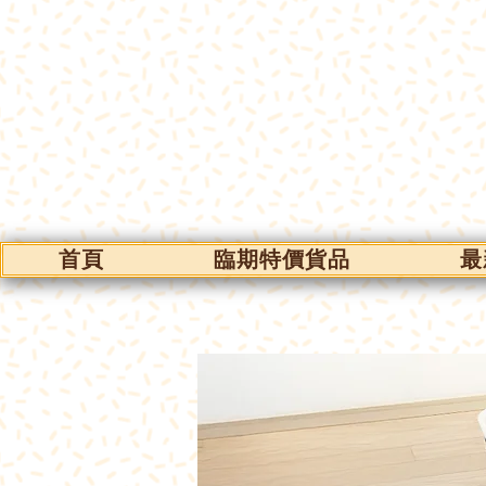
首頁
臨期特價貨品
最