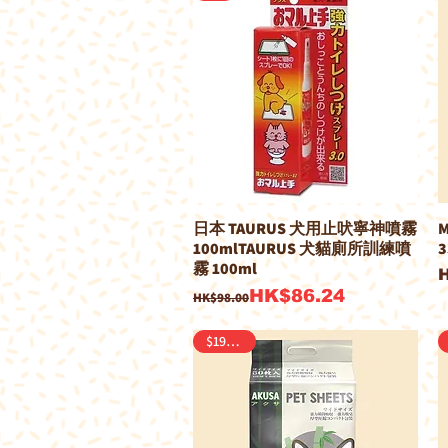
日本 TAURUS 犬用止吠寧神噴霧
100mlTAURUS 犬貓廁所訓練噴
3
霧 100ml
一般價格
促銷價格
HK$86.24
HK$98.00
$190/2包