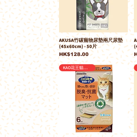
AKUSA竹碳寵物尿墊兩尺尿墊
(45x60cm) - 50片
(
價格
HK$128.00
KAO花王貓砂盤專用