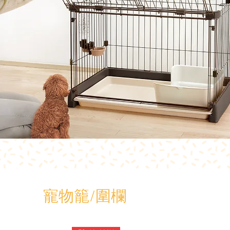
寵物籠/圍欄