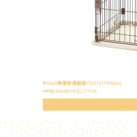
Richell兩層舒適貓籠72x61x111H(cm)
一般價格
促銷價格
HK$2,516.00
HK$2,214.08