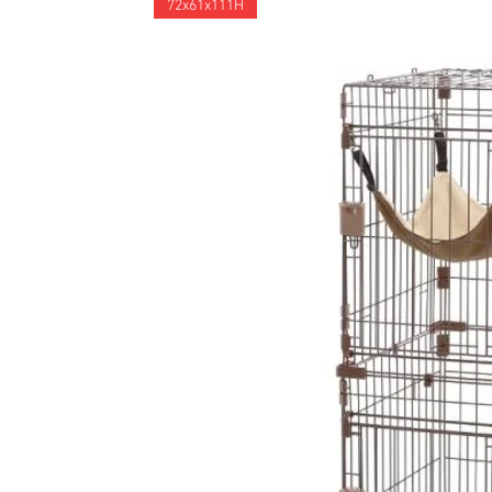
72x61x111H