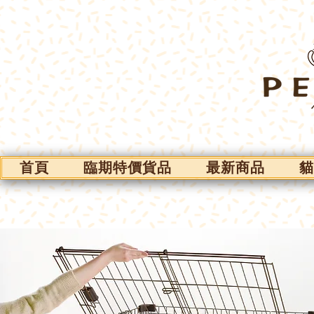
首頁
臨期特價貨品
最新商品
貓