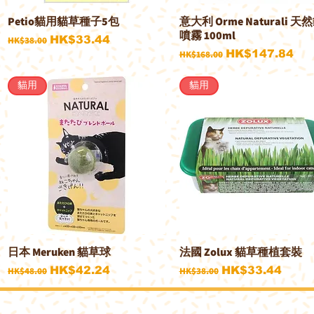
Petio貓用貓草種子5包
意大利 Orme Naturali 天
快速瀏覽
快速瀏覽
噴霧 100ml
一般價格
促銷價格
HK$33.44
HK$38.00
一般價格
促銷價格
HK$147.84
HK$168.00
貓用
貓用
日本 Meruken 貓草球
法國 Zolux 貓草種植套裝
快速瀏覽
快速瀏覽
一般價格
促銷價格
一般價格
促銷價格
HK$42.24
HK$33.44
HK$48.00
HK$38.00