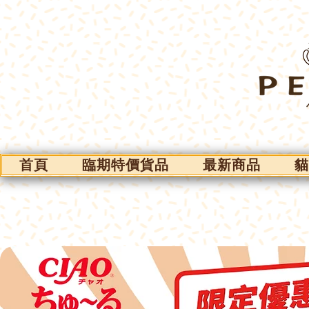
首頁
臨期特價貨品
最新商品
貓