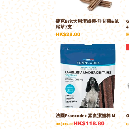
捷克Brit犬用潔齒棒-洋甘菊&鼠
快速瀏覽
尾草7支
4
價格
HK$28.00
法國Francodex 素食潔齒棒 M
O
快速瀏覽
一般價格
促銷價格
HK$118.80
HK$135.00
H