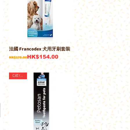
法國 Francodex 犬用牙刷套裝
快速瀏覽
一般價格
促銷價格
HK$154.00
HK$175.00
CAT/DOG