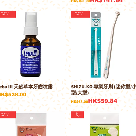
HK$147.84
HK$168.00
CAT/DOG
CAT/DOG
Leba lll 天然草本牙齒噴霧
SHIZU-KO 專業牙刷 (迷你型/
快速瀏覽
快速瀏覽
型/大型)
價格
HK$538.00
一般價格
促銷價格
HK$59.84
HK$68.00
CAT/DOG
犬用