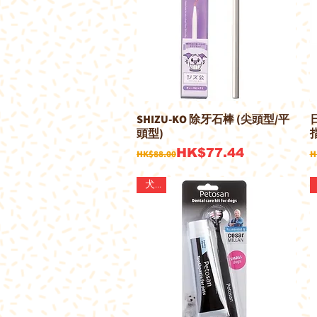
SHIZU-KO 除牙石棒 (尖頭型/平
快速瀏覽
頭型)
一般價格
促銷價格
HK$77.44
HK$88.00
H
犬用