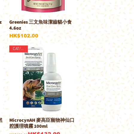
z
Greenies 三文魚味潔齒貓小食
快速瀏覽
4.6oz
價格
HK$102.00
CAT/DOG
然
MicrocynAH 麥高臣寵物神仙口
快速瀏覽
腔護理噴霧 100ml
一般價格
促銷價格