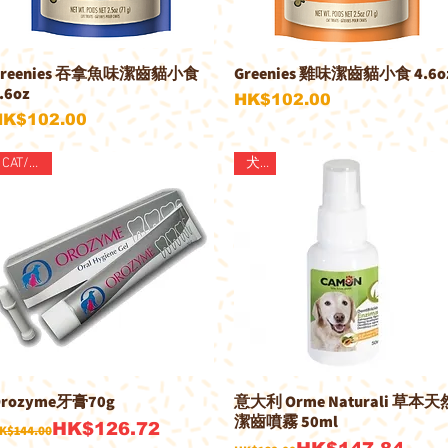
Greenies 吞拿魚味潔齒貓小食
Greenies 雞味潔齒貓小食 4.6o
快速瀏覽
快速瀏覽
.6oz
價格
HK$102.00
價格
HK$102.00
CAT/DOG
犬用
rozyme牙膏70g
意大利 Orme Naturali 草本天
快速瀏覽
快速瀏覽
潔齒噴霧 50ml
一般價格
促銷價格
HK$126.72
K$144.00
一般價格
促銷價格