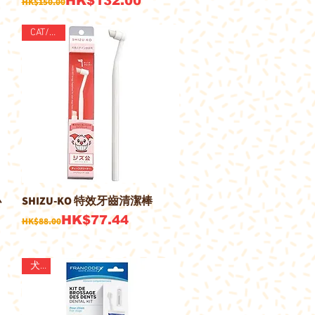
HK$132.00
HK$150.00
CAT/DOG
小
SHIZU-KO 特效牙齒清潔棒
快速瀏覽
一般價格
促銷價格
HK$77.44
HK$88.00
犬用