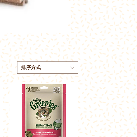
Greenies 吞拿魚味潔齒貓小食 4.
價格
HK$102.00
排序方式