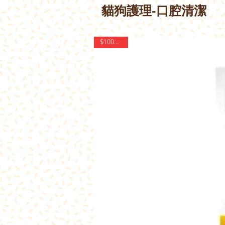
貓狗護理-口腔清潔
$100@4件