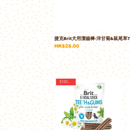
捷克Brit犬用潔齒棒-洋甘菊&鼠尾草
價格
HK$28.00
$100@4件