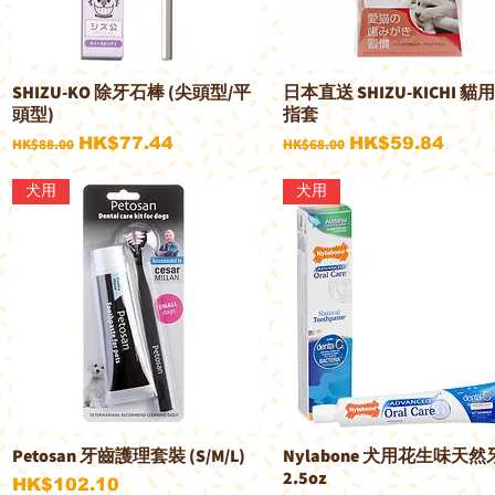
SHIZU-KO 除牙石棒 (尖頭型/平
日本直送 SHIZU-KICHI 貓
快速瀏覽
快速瀏覽
頭型)
指套
一般價格
促銷價格
一般價格
促銷價格
HK$77.44
HK$59.84
HK$88.00
HK$68.00
犬用
犬用
Petosan 牙齒護理套裝 (S/M/L)
Nylabone 犬用花生味天然
快速瀏覽
快速瀏覽
2.5oz
價格
HK$102.10