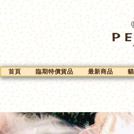
首頁
臨期特價貨品
最新商品
貓