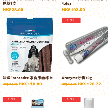
尾草7支
4.6oz
價格
價格
HK$28.00
HK$102.00
CAT/DOG
法國Francodex 素食潔齒棒 M
Orozyme牙膏70g
快速瀏覽
快速瀏覽
一般價格
促銷價格
一般價格
促銷價格
HK$118.80
HK$126.72
HK$135.00
HK$144.00
CAT/DOG
CAT/DOG