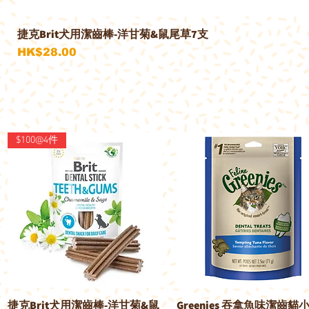
捷克Brit犬用潔齒棒-洋甘菊&鼠尾草7支
價格
HK$28.00
$100@4件
捷克Brit犬用潔齒棒-洋甘菊&鼠
Greenies 吞拿魚味潔齒貓
快速瀏覽
快速瀏覽